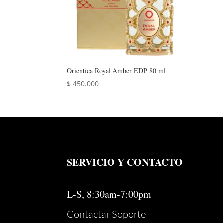
Orientica Royal Amber EDP 80 ml
$
450.000
SERVICIO Y CONTACTO
L-S, 8:30am-7:00pm
Contactar Soporte