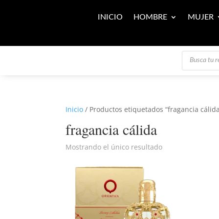
INICIO
HOMBRE
MUJER
Búsqueda
de
productos
Inicio
/ Productos etiquetados “fragancia cálid
fragancia cálida
Mostrando el único resultado