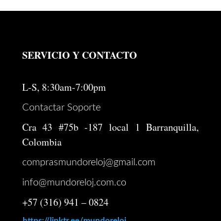
original
actual
era:
es:
$ 404.000.
$ 323.200.
SERVICIO Y CONTACTO
L-S, 8:30am-7:00pm
Contactar Soporte
Cra 43 #75b -187 local 1 Barranquilla,
Colombia
comprasmundoreloj@gmail.com
info@mundoreloj.com.co
+57 (316) 941 – 0824
https://linktr.ee/mundoreloj