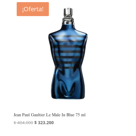
¡Oferta!
Jean Paul Gaultier Le Male In Blue 75 ml
El
El
$
404.000
$
323.200
precio
precio