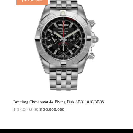
Breitling Chronomat 44 Flying Fish AB011010/BB08
El
El
$
37.000.000
$
30.000.000
precio
precio
original
actual
era:
es: