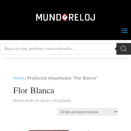
Búsqueda
de
productos
Inicio
/ Productos etiquetados “Flor Blanca”
Flor Blanca
Mostrando el único resultado