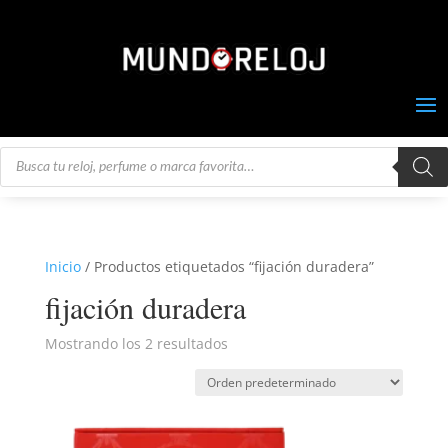
Búsqueda
de
productos
Inicio
/ Productos etiquetados “fijación duradera”
fijación duradera
Mostrando los 2 resultados