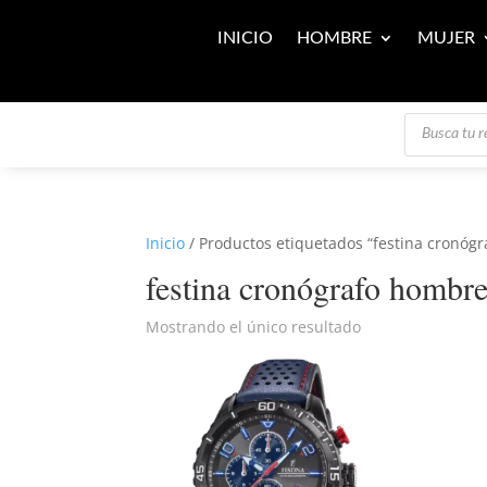
INICIO
HOMBRE
MUJER
Búsqueda
de
productos
Inicio
/ Productos etiquetados “festina cronóg
festina cronógrafo hombr
Mostrando el único resultado