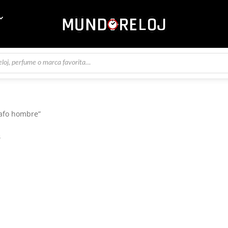
rafo hombre”
e