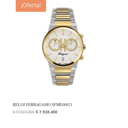
¡Oferta!
RELOJ FERRAGAMO SFME00821
El
El
$
9.923.000
$
7.938.400
precio
precio
original
actual