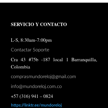
era:
es:
$ 9.923.000.
$ 7.938.400.
SERVICIO Y CONTACTO
L-S, 8:30am-7:00pm
Contactar Soporte
Cra 43 #75b -187 local 1 Barranquilla,
Colombia
comprasmundoreloj@gmail.com
info@mundoreloj.com.co
+57 (316) 941 – 0824
https://linktr.ee/mundoreloj