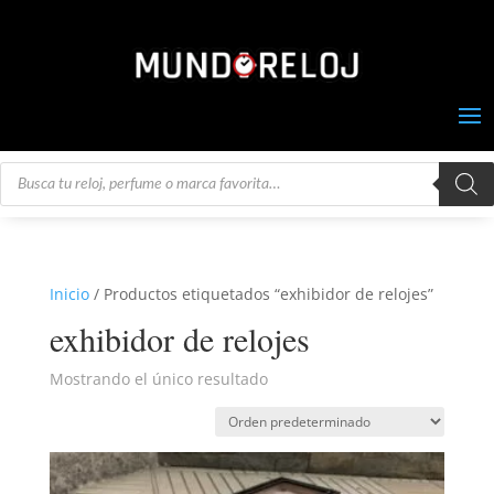
Búsqueda
de
productos
Inicio
/ Productos etiquetados “exhibidor de relojes”
exhibidor de relojes
Mostrando el único resultado