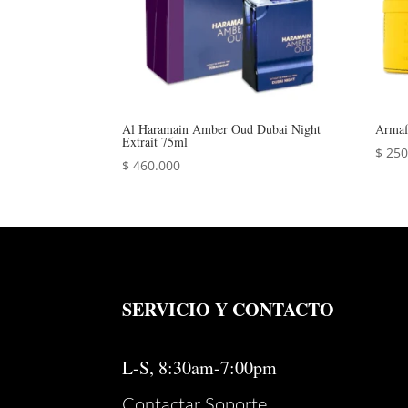
Al Haramain Amber Oud Dubai Night
Armaf
Extrait 75ml
$
250
$
460.000
SERVICIO Y CONTACTO
L-S, 8:30am-7:00pm
Contactar Soporte