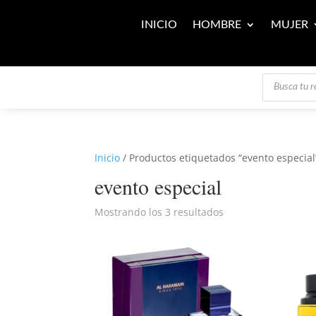
INICIO
HOMBRE
MUJER
Búsqueda
de
productos
Inicio
/ Productos etiquetados “evento especial
evento especial
Mostrando los 3 resultados