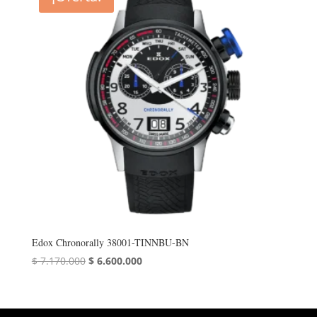
Edox Chronorally 38001-TINNBU-BN
El
El
$
7.170.000
$
6.600.000
precio
precio
original
actual
era:
es: