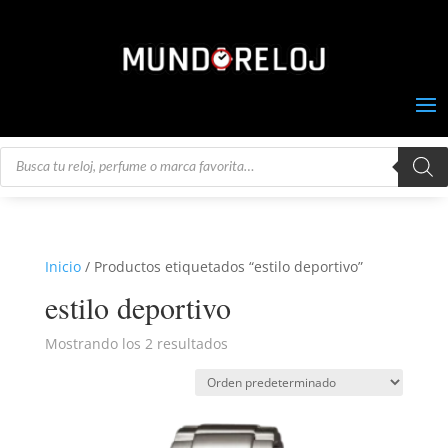
Búsqueda
de
productos
Inicio
/ Productos etiquetados “estilo deportivo”
estilo deportivo
Mostrando los 2 resultados