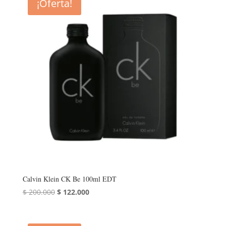
¡Oferta!
$ 300.000.
$ 175.000.
Calvin Klein CK Be 100ml EDT
El
El
$
200.000
$
122.000
precio
precio
original
actual