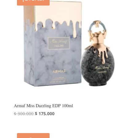
Armaf Miss Dazzling EDP 100ml
El
El
$
300.000
$
175.000
precio
precio
original
actual
era:
es: