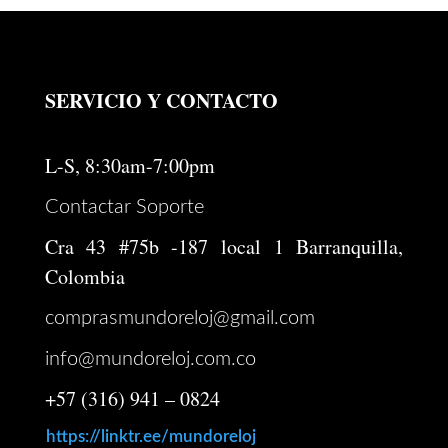
era:
es:
$ 250.000.
$ 174.000.
SERVICIO Y CONTACTO
L-S, 8:30am-7:00pm
Contactar Soporte
Cra 43 #75b -187 local 1 Barranquilla,
Colombia
comprasmundoreloj@gmail.com
info@mundoreloj.com.co
+57 (316) 941 – 0824
https://linktr.ee/mundoreloj