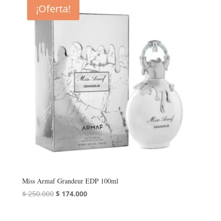
era:
es:
¡Oferta!
$ 200.000.
$ 122.000.
Miss Armaf Grandeur EDP 100ml
El
El
$
250.000
$
174.000
precio
precio
original
actual