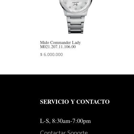
Mido Commander Lady
M021.207.11.106.00
$
6.000.000
SERVICIO Y CONTACTO
L-S, 8:30am-7:00pm
Contactar Soporte