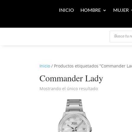
INICIO
HOMBRE
MUJER
Búsqueda
de
productos
Inicio
/ Productos etiquetados “Commander La
Commander Lady
Mostrando el único resultado