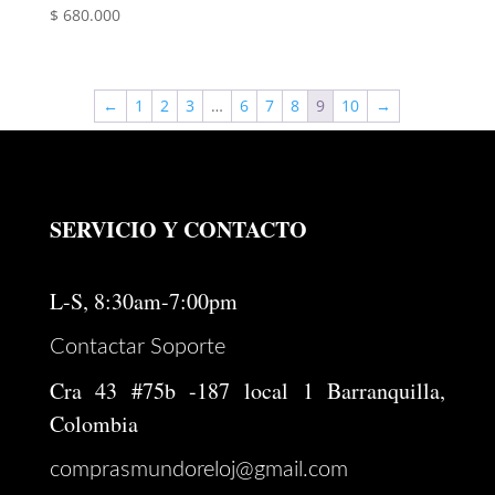
$
680.000
←
1
2
3
…
6
7
8
9
10
→
SERVICIO Y CONTACTO
L-S, 8:30am-7:00pm
Contactar Soporte
Cra 43 #75b -187 local 1 Barranquilla,
Colombia
comprasmundoreloj@gmail.com