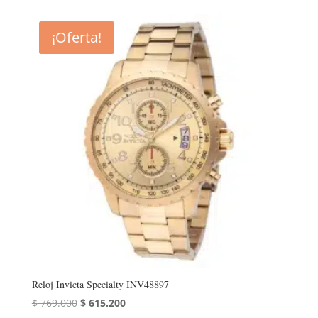
original
actual
era:
es:
¡Oferta!
$ 777.000.
$ 621.600.
Reloj Invicta Specialty INV48897
El
El
$
769.000
$
615.200