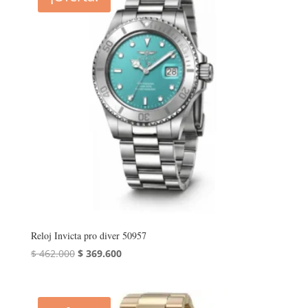
Reloj Invicta pro diver 50957
El
El
$
462.000
$
369.600
precio
precio
original
actual
era:
es: