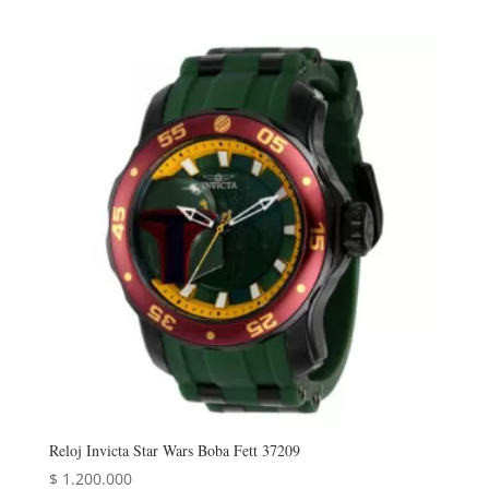
precio
precio
original
actual
era:
es:
$ 769.000.
$ 615.200.
Reloj Invicta Star Wars Boba Fett 37209
$
1.200.000