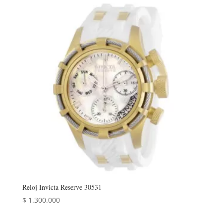
era:
es:
$ 462.000.
$ 369.600.
Reloj Invicta Reserve 30531
$
1.300.000