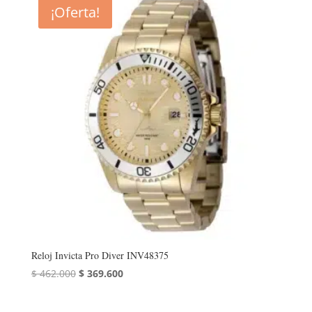
era:
es:
¡Oferta!
$ 615.000.
$ 492.000.
Reloj Invicta Pro Diver INV48375
El
El
$
462.000
$
369.600
precio
precio
original
actual