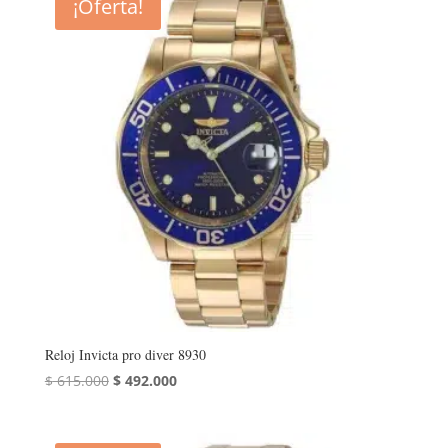
¡Oferta!
$ 462.000.
$ 369.600.
Reloj Invicta pro diver 8930
El
El
$
615.000
$
492.000
precio
precio
original
actual