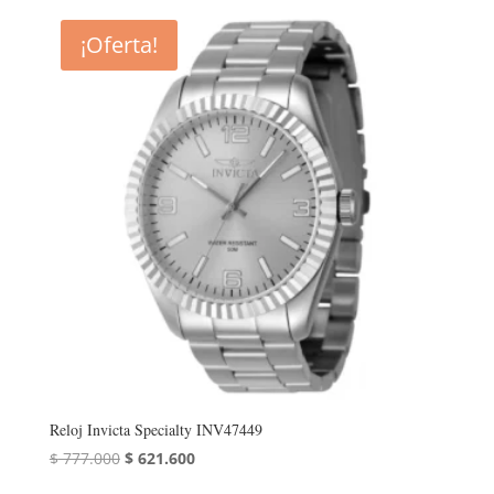
¡Oferta!
Reloj Invicta Specialty INV47449
El
El
$
777.000
$
621.600
precio
precio