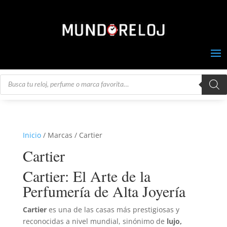
Búsqueda
de
productos
Inicio
/ Marcas / Cartier
Cartier
Cartier: El Arte de la
Perfumería de Alta Joyería
Cartier
es una de las casas más prestigiosas y
reconocidas a nivel mundial, sinónimo de
lujo,