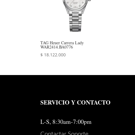
TAG Heuer Carrera Lady
WAR2414.BA0776
$
18.122.000
SERVICIO Y CONTACTO
L-S, 8:30am-7:00pm
Contactar Soporte