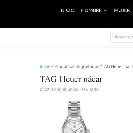
INICIO
HOMBRE
MUJER
Búsqueda
de
productos
Inicio
/ Productos etiquetados “TAG Heuer nác
TAG Heuer nácar
Mostrando el único resultado