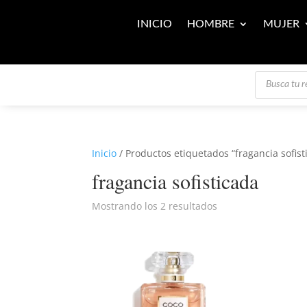
INICIO
HOMBRE
MUJER
Búsqueda
de
productos
Inicio
/ Productos etiquetados “fragancia sofist
fragancia sofisticada
Mostrando los 2 resultados