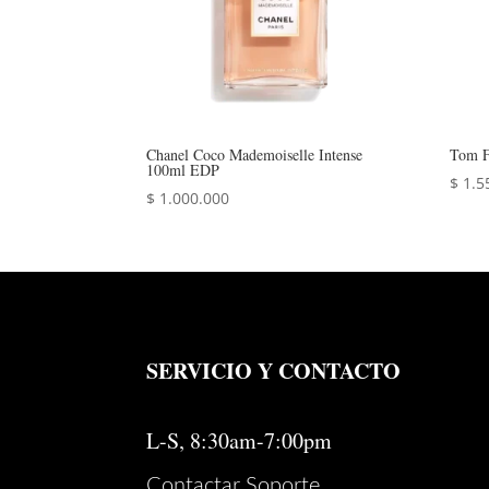
Chanel Coco Mademoiselle Intense
Tom F
100ml EDP
$
1.5
$
1.000.000
SERVICIO Y CONTACTO
L-S, 8:30am-7:00pm
Contactar Soporte