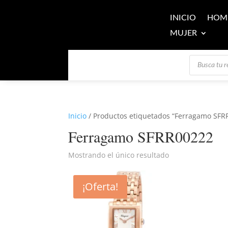
INICIO
HOM
MUJER
Búsqueda
de
productos
Inicio
/ Productos etiquetados “Ferragamo SFR
Ferragamo SFRR00222
Mostrando el único resultado
¡Oferta!