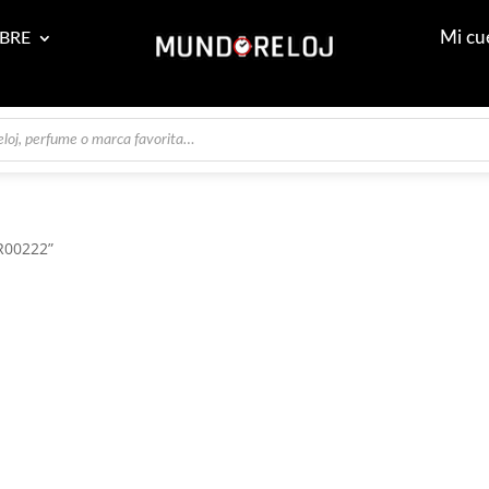
Mi cu
BRE
R00222”